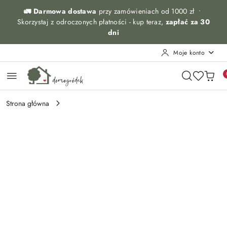
Przejdź do treści głównej
Przejdź do wyszukiwarki
Przejdź do moje konto
Przejdź do menu głównego
Przejdź do opisu produktu
Przejdź do stopki
🚛 Darmowa dostawa
przy zamówieniach od 1000 zł •
Skorzystaj z odroczonych płatności - kup teraz,
zapłać za 30
dni
Moje konto
Strona główna