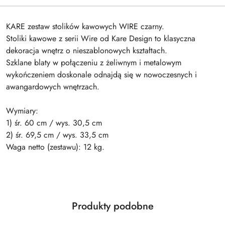
KARE zestaw stolików kawowych WIRE czarny.
Stoliki kawowe z serii Wire od Kare Design to klasyczna
dekoracja wnętrz o nieszablonowych kształtach.
Szklane blaty w połączeniu z żeliwnym i metalowym
wykończeniem doskonale odnajdą się w nowoczesnych i
awangardowych wnętrzach.
Wymiary:
1) śr. 60 cm / wys. 30,5 cm
2) śr. 69,5 cm / wys. 33,5 cm
Waga netto (zestawu): 12 kg.
Produkty
Produkty podobne
Pomiń karuzelę produktów
o