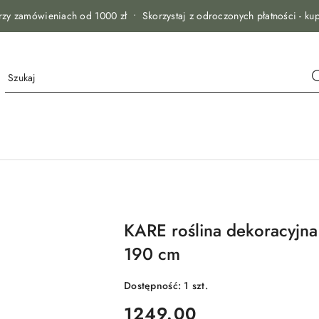
zy zamówieniach od 1000 zł • Skorzystaj z odroczonych płatności - kup
KARE roślina dekoracyj
190 cm
Dostępność:
1
szt.
cena:
1249.00