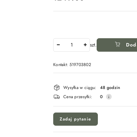
Ilość
szt.
Dod
Kontakt: 519703802
Dostępność
i
Wysyłka w ciągu:
48 godzin
dostawa
Cena przesyłki:
0
Zadaj pytanie