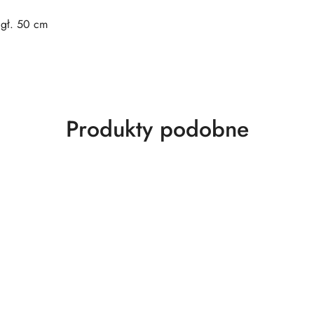
 gł. 50 cm
Produkty
Produkty podobne
o
statusie: