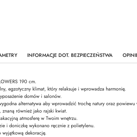
AMETRY
INFORMACJE DOT. BEZPIECZEŃSTWA
OPINI
 FLOWERS 190 cm.
ny, egzotyczny klimat, który relaksuje i wprowadza harmonię.
wyposażenie domów i salonów.
m wygodna alternatywa aby wprowadzić trochę natury oraz powiewu 
, znaną również jako rajski kwiat.
 wakacyjną atmosferę w Twoim wnętrzu.
łęzie i doniczkę wykonano ręcznie z polietylenu.
 wyjątkową dekorację.