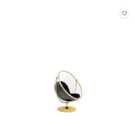
o
statusie: