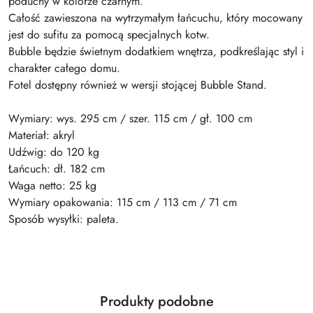
poduchy w kolorze czarnym.
Całość zawieszona na wytrzymałym łańcuchu, który mocowany
jest do sufitu za pomocą specjalnych kotw.
Bubble będzie świetnym dodatkiem wnętrza, podkreślając styl i
charakter całego domu.
Fotel dostępny również w wersji stojącej Bubble Stand.
Wymiary: wys. 295 cm / szer. 115 cm / gł. 100 cm
Materiał: akryl
Udźwig: do 120 kg
Łańcuch: dł. 182 cm
Waga netto: 25 kg
Wymiary opakowania: 115 cm / 113 cm / 71 cm
Sposób wysyłki: paleta.
Produkty
Produkty podobne
Pomiń karuzelę produktów