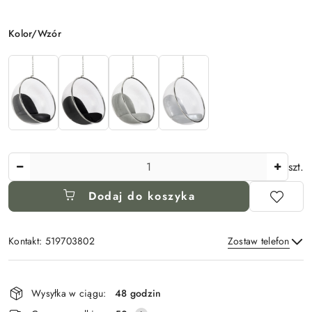
Wariant
Kolor/Wzór
Ilość
szt.
Dodaj do koszyka
Kontakt: 519703802
Zostaw telefon
Dostępność
i
Wysyłka w ciągu:
48 godzin
Wyślij
dostawa