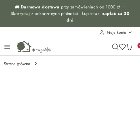
Przejdź do treści głównej
Przejdź do wyszukiwarki
Przejdź do moje konto
Przejdź do menu głównego
Przejdź do opisu produktu
Przejdź do stopki
🚛 Darmowa dostawa
przy zamówieniach od 1000 zł •
Skorzystaj z odroczonych płatności - kup teraz,
zapłać za 30
dni
Moje konto
Strona główna