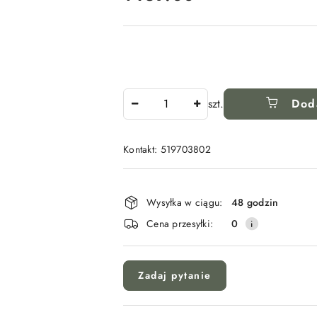
Ilość
szt.
Dod
Kontakt: 519703802
Dostępność
i
Wysyłka w ciągu:
48 godzin
dostawa
Cena przesyłki:
0
Zadaj pytanie