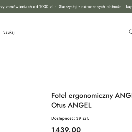
zy zamówieniach od 1000 zł • Skorzystaj z odroczonych płatności - kup
Fotel ergonomiczny ANG
Otus ANGEL
Dostępność:
39
szt.
cena:
1439.00