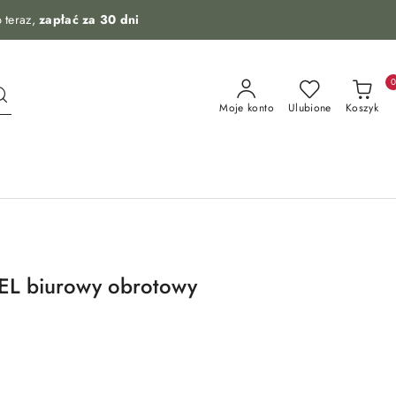
 teraz,
zapłać za 30 dni
Moje konto
Ulubione
Koszyk
EL biurowy obrotowy