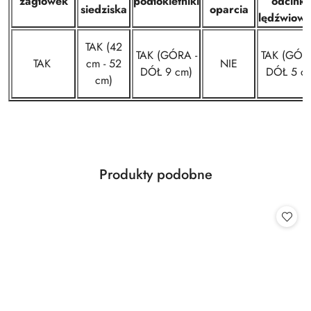
zagłówek
podłokietniki
odcink
siedziska
oparcia
lędźwiow
TAK (42
TAK (GÓRA -
TAK (GÓRA
TAK
cm - 52
NIE
DÓŁ 9 cm)
DÓŁ 5 c
cm)
Produkty
Produkty podobne
Pomiń karuzelę produktów
o
statusie: