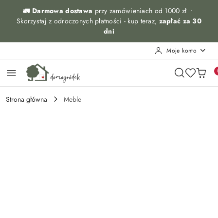
Przejdź do treści głównej
Przejdź do wyszukiwarki
Przejdź do moje konto
Przejdź do menu głównego
Przejdź do opisu produktu
Przejdź do stopki
🚛 Darmowa dostawa
przy zamówieniach od 1000 zł •
Skorzystaj z odroczonych płatności - kup teraz,
zapłać za 30
dni
Moje konto
Strona główna
Meble