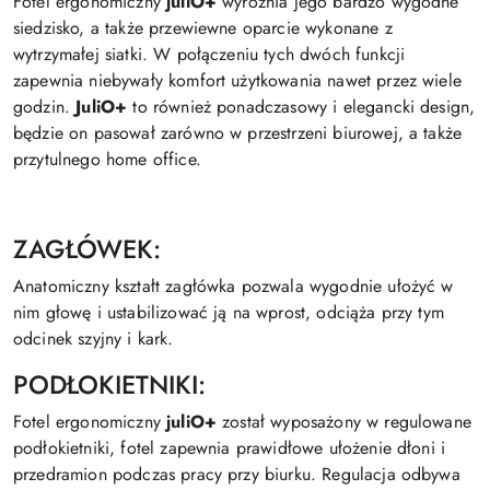
Fotel ergonomiczny
juliO+
wyróżnia jego bardzo wygodne
siedzisko, a także przewiewne oparcie wykonane z
wytrzymałej siatki. W połączeniu tych dwóch funkcji
zapewnia niebywały komfort użytkowania nawet przez wiele
godzin.
JuliO+
to również ponadczasowy i elegancki design,
będzie on pasował zarówno w przestrzeni biurowej, a także
przytulnego home office.
ZAGŁÓWEK:
Anatomiczny kształt zagłówka pozwala wygodnie ułożyć w
nim głowę i ustabilizować ją na wprost, odciąża przy tym
odcinek szyjny i kark.
PODŁOKIETNIKI:
Fotel ergonomiczny
juliO+
został wyposażony w regulowane
podłokietniki, fotel zapewnia prawidłowe ułożenie dłoni i
przedramion podczas pracy przy biurku. Regulacja odbywa