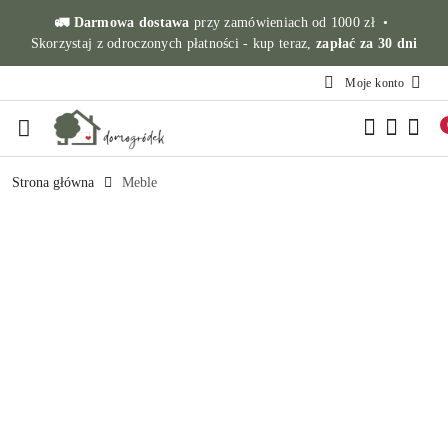
Przejdź do treści głównej
Przejdź do wyszukiwarki
Przejdź do moje konto
Przejdź do menu głównego
Przejdź do opisu produktu
Przejdź do stopki
🚛 Darmowa dostawa
przy zamówieniach od 1000 zł •
Skorzystaj z odroczonych płatności - kup teraz,
zapłać za 30 dni
Moje konto
Strona główna
Meble