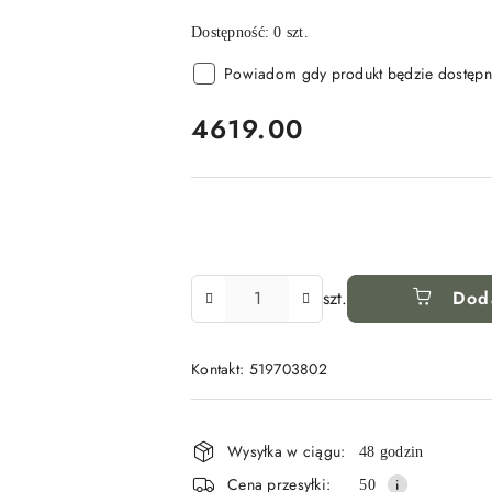
Dostępność:
0
szt.
Powiadom gdy produkt będzie dostępn
cena:
4619.00
Ilość
szt.
Dod
Kontakt: 519703802
Dostępność
i
Wysyłka w ciągu:
48 godzin
dostawa
Cena przesyłki:
50