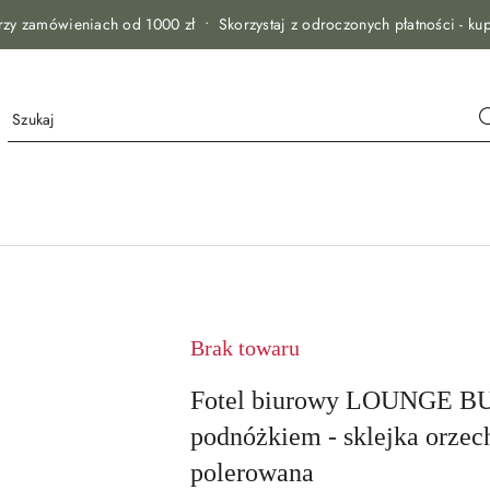
zy zamówieniach od 1000 zł • Skorzystaj z odroczonych płatności - kup
Brak towaru
Fotel biurowy LOUNGE BU
podnóżkiem - sklejka orzech,
polerowana