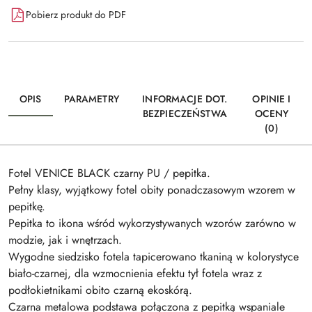
Pobierz produkt do PDF
OPIS
PARAMETRY
INFORMACJE DOT.
OPINIE I
BEZPIECZEŃSTWA
OCENY
(0)
Fotel VENICE BLACK czarny PU / pepitka.
Pełny klasy, wyjątkowy fotel obity ponadczasowym wzorem w
pepitkę.
Pepitka to ikona wśród wykorzystywanych wzorów zarówno w
modzie, jak i wnętrzach.
Wygodne siedzisko fotela tapicerowano tkaniną w kolorystyce
biało-czarnej, dla wzmocnienia efektu tył fotela wraz z
podłokietnikami obito czarną ekoskórą.
Czarna metalowa podstawa połączona z pepitką wspaniale