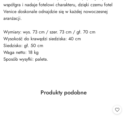
współgra i nadaje fotelowi charakteru, dzięki czemu fotel
Venice doskonale odnajdzie się w każdej nowoczesnej
aranżacji.
Wymiary: wys. 73 cm / szer. 73 cm / gł. 70 cm
Wysokość do krawędzi siedziska: 40 cm
Siedzisko: gł. 50 cm
Waga netto: 18 kg
Sposób wysyłki: paleta.
Produkty
Produkty podobne
Pomiń karuzelę produktów
o
statusie: