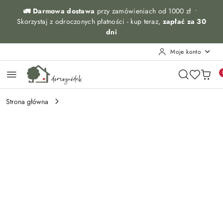
Przejdź do treści głównej
Przejdź do wyszukiwarki
Przejdź do moje konto
Przejdź do menu głównego
Przejdź do opisu produktu
Przejdź do stopki
🚛 Darmowa dostawa
przy zamówieniach od 1000 zł •
Skorzystaj z odroczonych płatności - kup teraz,
zapłać za 30
dni
Moje konto
Strona główna