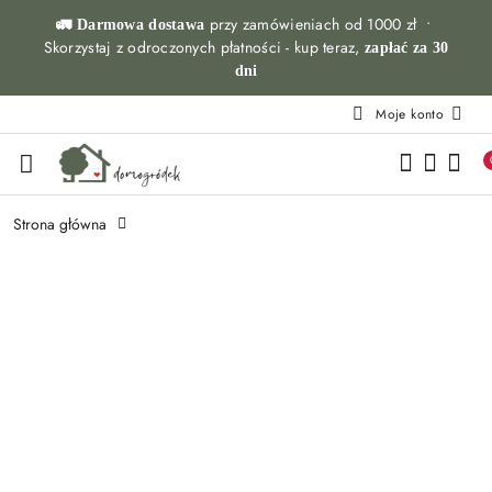
Przejdź do treści głównej
Przejdź do wyszukiwarki
Przejdź do moje konto
Przejdź do menu głównego
Przejdź do opisu produktu
Przejdź do stopki
przy zamówieniach od 1000 zł •
🚛 Darmowa dostawa
Skorzystaj z odroczonych płatności - kup teraz,
zapłać za 30
dni
Moje konto
Strona główna