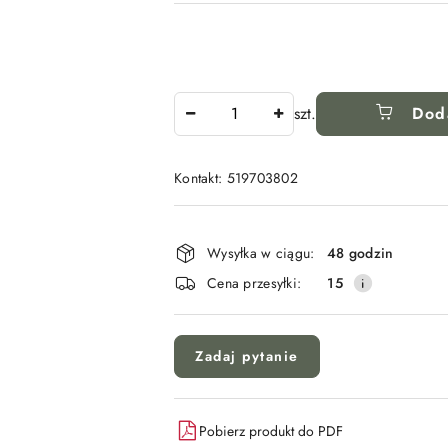
Ilość
szt.
Dod
Kontakt: 519703802
Dostępność
i
Wysyłka w ciągu:
48 godzin
dostawa
Cena przesyłki:
15
Zadaj pytanie
Pobierz produkt do PDF