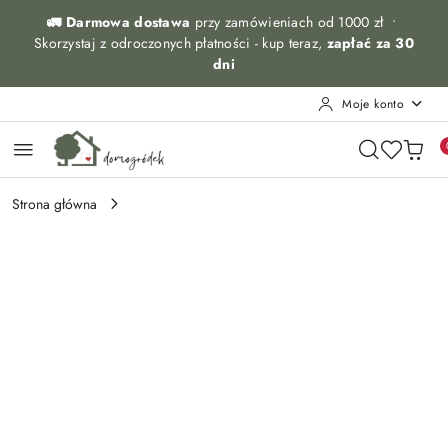
Przejdź do treści głównej
Przejdź do wyszukiwarki
Przejdź do moje konto
Przejdź do menu głównego
Przejdź do opisu produktu
Przejdź do stopki
🚛 Darmowa dostawa
przy zamówieniach od 1000 zł •
Skorzystaj z odroczonych płatności - kup teraz,
zapłać za 30
dni
Moje konto
Strona główna